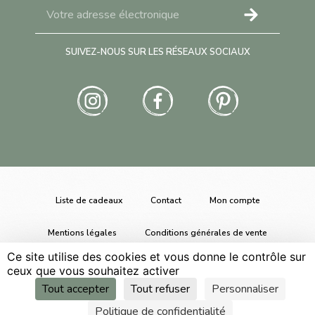
SUIVEZ-NOUS SUR LES RÉSEAUX SOCIAUX
Liste de cadeaux
Contact
Mon compte
Mentions légales
Conditions générales de vente
Ce site utilise des cookies et vous donne le contrôle sur
Gestion des cookies
ceux que vous souhaitez activer
Tout accepter
Tout refuser
Personnaliser
Politique de confidentialité
Conception iZZi, agence web